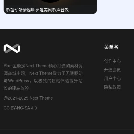
铃铛动听清脆响亮唯美风铃声音效
菜单名
创作中心
Pixel主题是Next Theme精心打造的素材资
开通会员
源商城主题，Next Theme致力于无限驱动
用户中心
与WordPress，以极致的建站体验提升站
隐私政策
长的建站体验。
@2021-2025 Next Theme
CC BY-NC-SA 4.0