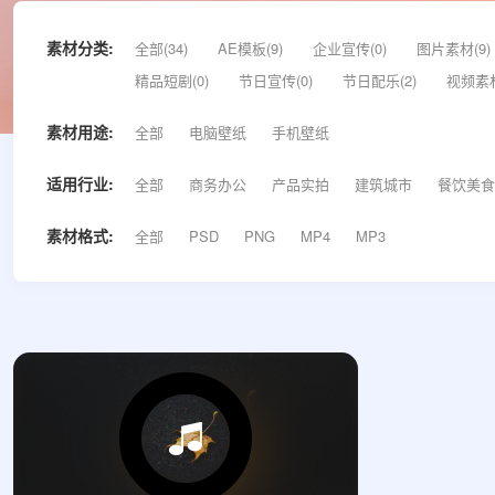
素材分类:
全部(34)
AE模板(9)
企业宣传(0)
图片素材(9)
精品短剧(0)
节日宣传(0)
节日配乐(2)
视频素材
素材用途:
全部
电脑壁纸
手机壁纸
适用行业:
全部
商务办公
产品实拍
建筑城市
餐饮美食
素材格式:
全部
PSD
PNG
MP4
MP3